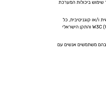
ך שימוש ביכולות המערכת
ת ו/או קוגניטיבית, כל
העמודים באתר זה עומדים בהנחיות הנגישות לאינטרנט של הארגון ה-W3C (Web content accessibility guidelines) והתקן הישראלי
צעי גלישה שבהם משתמשים אנשים עם