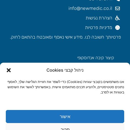
info@newmedic.co.il
הצהרת נגישות
מדיניות פרטיות
פרטיותך חשובה לנו. מידע אישי נאסף ומאובטח בהתאם לחוק.
קיצור קיבה אנדוסקופי
ניהול קבצי Cookies
הצרת קיבה ללא ניתוח
אנו משתמשים בקובצי עוגיות (Cookies) כדי לשפר את חוויית הגלישה שלך, לאסוף
שעות פעילות
נתונים סטטיסטיים, ולהציע תכנים מותאמים אישית. באפשרותך לאשר את השימוש
ימים א' – ה' ⚊ 8:30 – 20:00
בעוגיות או לסרב.
אישור
סרוב