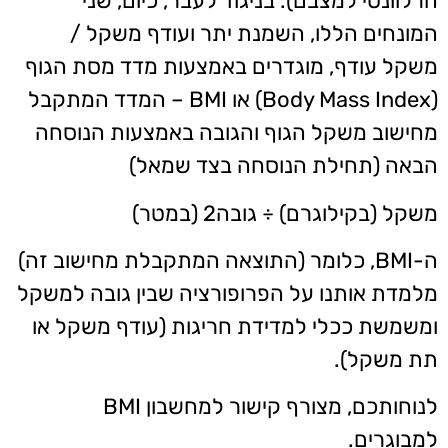
הרלוונטי למצבם). בניגוד לעבר, כיום, שני
המונחים הללו, השמנת יתר ועודף משקל /
משקל עודף, מוגדרים באמצעות מדד מסת הגוף
(Body Mass Index) או BMI – המדד המתקבל
מחישוב משקל הגוף והגובה באמצעות הנוסחה
הבאה (תחילת הנוסחה בצד שמאל)
משקל (בקילוגרם) ÷ גובה
2
(במטר)
ה-BMI, כלומר (התוצאה המתקבלת מחישוב זה)
מלמדת אותנו על הפרופורציה שבין גובה למשקל
ומשמשת ככלי למדידת חריגות (עודף משקל או
תת משקל).
לנוחותכם, מצורף קישור למחשבון BMI
למבוגרים.