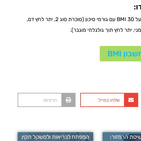
:
שרוול אנדוסקופי מיועד למטופלים עם BMI 35 ויותר או מעל BMI 30 עם גורמי סיכון (סוכרת סוג 2, יתר לחץ דם,
ני, יתר לחץ תוך גולגלתי מוגבר).
ון BMI
שלחו במייל
הדפיסו
יטת הרמזור:
המפתח לבריאות ולמשקל תקין