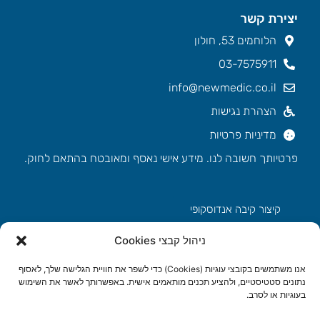
יצירת קשר
הלוחמים 53, חולון
03-7575911
info@newmedic.co.il
הצהרת נגישות
מדיניות פרטיות
פרטיותך חשובה לנו. מידע אישי נאסף ומאובטח בהתאם לחוק.
קיצור קיבה אנדוסקופי
ניהול קבצי Cookies
הצרת קיבה ללא ניתוח
אנו משתמשים בקובצי עוגיות (Cookies) כדי לשפר את חוויית הגלישה שלך, לאסוף
שעות פעילות
נתונים סטטיסטיים, ולהציע תכנים מותאמים אישית. באפשרותך לאשר את השימוש
ימים א' – ה' ⚊ 8:30 – 20:00
בעוגיות או לסרב.