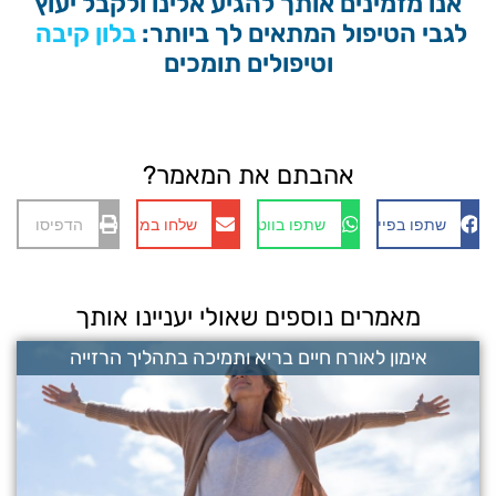
אנו מזמינים אותך להגיע אלינו ולקבל יעוץ
לגבי הטיפול המתאים לך ביותר:
ק
י
ב
ה
וטיפולים תומכים
ו
ר
ש
ו
ן
ל
ל
ו
אהבתם את המאמר?
שתפו בפייסבוק
שתפו בווטסאפ
שלחו במייל
הדפיסו
מאמרים נוספים שאולי יעניינו אותך
אימון לאורח חיים בריא ותמיכה בתהליך הרזייה