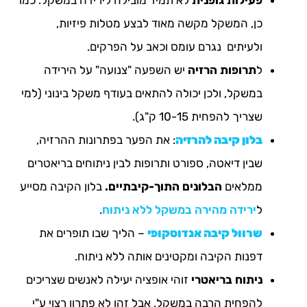
פעילות גופנית
לא תמיד מובילה לירידה במשקל. כמו
כן, המשקל מקשה מאוד לבצע מטלות פיזיות,
ולעיתים נגרם עומס וכאב על הפרקים.
ל
תרופות הרזיה
יש השפעה "צנועה" על הירידה
במשקל, ולכן יכולה להתאים בעודף משקל בינוני (למי
שצריך להפחית 10-15 ק"ג).
בלון קיבה להרזיה
: את הפער בפתרונות ההרזיה,
שבין דיאטה, ספורט ותרופות לבין ניתוחים בריאטרים
ממלאים
הבלונים התוך-קיבתיים.
בלון הקיבה מסייע
ל
ירידה מהירה במשקל ללא ניתוח
.
שרוול קיבה אנדוסקופי
– הליך שבו תופרים את
דפנות הקיבה ומקטינים אותה ללא ניתוח.
ניתוח בריאטרי
זוהי אופציה יעילה לאנשים שצריכים
להפחית הרבה במשקל, אבל זהו לא פתרון רצוי ע"י