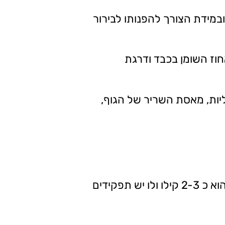
במידת הצורך להפנותו לבירור
וז השומן בכבד ודרגת
ית של הכבד, הכליות, מאסת השריר של הגוף,
לכבד יש תפקידים חשובים בשמירה על בריאותינו. זהו האיבר מהגדולים בגוף האדם. גודלו הממוצע הוא כ 2-3 קילו ולו יש תפקידים